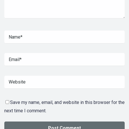
Save my name, email, and website in this browser for the
next time I comment.