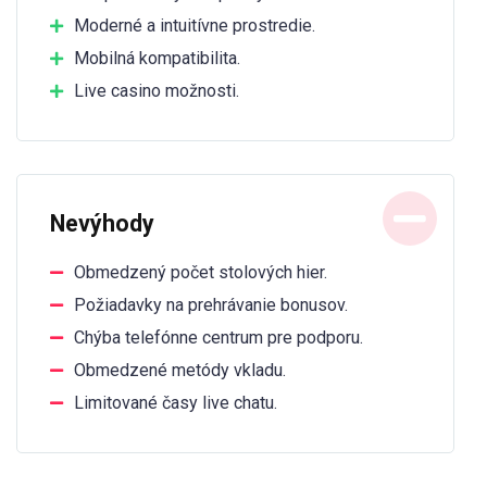
Moderné a intuitívne prostredie.
Mobilná kompatibilita.
Live casino možnosti.
Nevýhody
Obmedzený počet stolových hier.
Požiadavky na prehrávanie bonusov.
Chýba telefónne centrum pre podporu.
Obmedzené metódy vkladu.
Limitované časy live chatu.