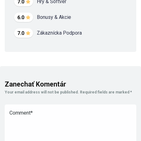
Hry & Softvér
7.0
Bonusy & Akcie
6.0
Zákaznícka Podpora
7.0
Zanechať Komentár
Your email address will not be published.
Required fields are marked
*