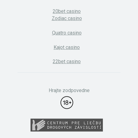
20bet casino
Zodiac casino
Quatro casino
Kajot casino
22bet casino
Hrajte zodpovedne