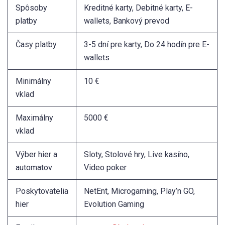
Spôsoby
Kreditné karty, Debitné karty, E-
platby
wallets, Bankový prevod
Časy platby
3-5 dní pre karty, Do 24 hodín pre E-
wallets
Minimálny
10 €
vklad
Maximálny
5000 €
vklad
Výber hier a
Sloty, Stolové hry, Live kasíno,
automatov
Video poker
Poskytovatelia
NetEnt, Microgaming, Play’n GO,
hier
Evolution Gaming