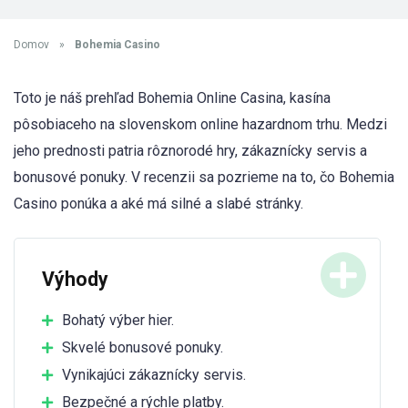
Domov
»
Bohemia Casino
Toto je náš prehľad Bohemia Online Casina, kasína
pôsobiaceho na slovenskom online hazardnom trhu. Medzi
jeho prednosti patria rôznorodé hry, zákaznícky servis a
bonusové ponuky. V recenzii sa pozrieme na to, čo Bohemia
Casino ponúka a aké má silné a slabé stránky.
Výhody
Bohatý výber hier.
Skvelé bonusové ponuky.
Vynikajúci zákaznícky servis.
Bezpečné a rýchle platby.