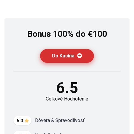
Bonus 100% do €100
Do Kasína
6.5
Celkové Hodnotenie
Dôvera & Spravodlivosť
6.0