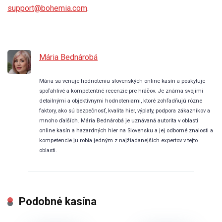
support@bohemia.com
.
Mária Bednárobá
Mária sa venuje hodnoteniu slovenských online kasín a poskytuje
spoľahlivé a kompetentné recenzie pre hráčov. Je známa svojimi
detailnými a objektívnymi hodnoteniami, ktoré zohľadňujú rôzne
faktory, ako sú bezpečnosť, kvalita hier, výplaty, podpora zákazníkov a
mnoho ďalších. Mária Bednárobá je uznávaná autorita v oblasti
online kasín a hazardných hier na Slovensku a jej odborné znalosti a
kompetencie ju robia jedným z najžiadanejších expertov v tejto
oblasti.
Podobné kasína