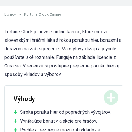
Domov
»
Fortune Clock Casino
Fortune Clock je novšie online kasíno, ktoré medzi
slovenskými hráčmi láka širokou ponukou hier, bonusmi a
dôrazom na zabezpečenie. Má štýlový dizajn a plynulé
používateľské rozhranie. Funguje na základe licencie z
Curacaa. V recenzii si postupne prejdeme ponuku hier aj
spôsoby vkladov a výberov.
Výhody
Široká ponuka hier od popredných vývojárov.
Vynikajúce bonusy a akcie pre hráčov.
Rýchle a bezpečné možnosti vkladov a