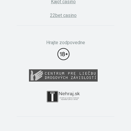
Kajot casino
22bet casino
Hrajte zodpovedne