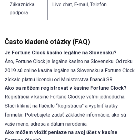
Zákaznícka
Live chat, E-mail, Telefón
podpora
Často kladené otázky (FAQ)
Je Fortune Clock kasíno legálne na Slovensku?
Áno, Fortune Clock je legálne kasíno na Slovensku. Od roku
2019 sú online kasína legálne na Slovensku a Fortune Clock
získalo platnú licenciu od Ministerstva financií SR.
Ako sa môžem registrovať v kasíne Fortune Clock?
Registrácia v kasíne Fortune Clock je veľmi jednoduchá.
Stačí kliknúť na tlačidlo “Registrácia” a vyplniť krátky
formulár. Potrebujete zadať základné informácie, ako sú
vaše meno, adresa a dátum narodenia.
Ako môžem vložiť peniaze na svoj účet v kasíne