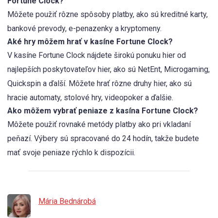
Fortune Clock?
Môžete použiť rôzne spôsoby platby, ako sú kreditné karty,
bankové prevody, e-penazenky a kryptomeny.
Aké hry môžem hrať v kasíne Fortune Clock?
V kasíne Fortune Clock nájdete širokú ponuku hier od
najlepších poskytovateľov hier, ako sú NetEnt, Microgaming,
Quickspin a ďalší. Môžete hrať rôzne druhy hier, ako sú
hracie automaty, stolové hry, videopoker a ďalšie.
Ako môžem vybrať peniaze z kasína Fortune Clock?
Môžete použiť rovnaké metódy platby ako pri vkladaní
peňazí. Výbery sú spracované do 24 hodín, takže budete
mať svoje peniaze rýchlo k dispozícii.
Mária Bednárobá