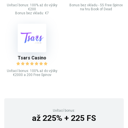
Uvítací bonus: 100% až do výšky
Bonus bez vkladu - 55 Free Spinov
€200
na hru Book of Dead
Bonus bez vkladu: €7
Tsars Casino
Uvítací bonus: 100% až do výšky
€2000 a 200 Free Spinov
Uvítací bonus:
až 225% + 225 FS