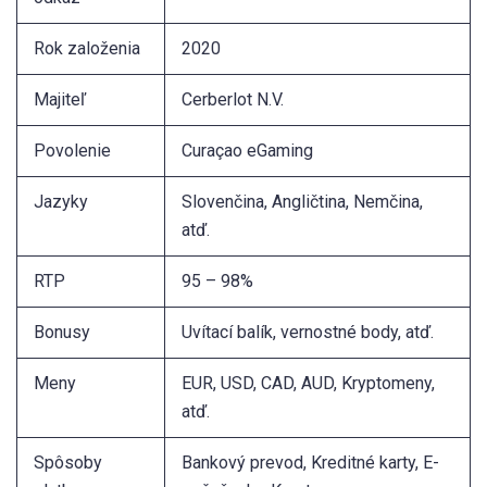
Rok založenia
2020
Majiteľ
Cerberlot N.V.
Povolenie
Curaçao eGaming
Jazyky
Slovenčina, Angličtina, Nemčina,
atď.
RTP
95 – 98%
Bonusy
Uvítací balík, vernostné body, atď.
Meny
EUR, USD, CAD, AUD, Kryptomeny,
atď.
Spôsoby
Bankový prevod, Kreditné karty, E-