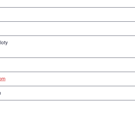
loty
com
n