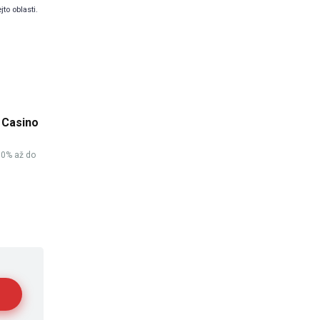
to oblasti.
 Casino
00% až do