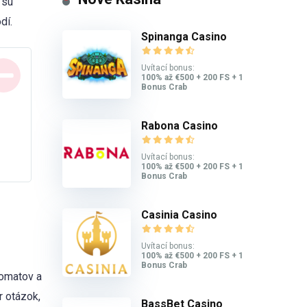
 sú
dí.
Spinanga Casino
Uvítací bonus:
100% až €500 + 200 FS + 1
Bonus Crab
Rabona Casino
Uvítací bonus:
100% až €500 + 200 FS + 1
Bonus Crab
Casinia Casino
Uvítací bonus:
100% až €500 + 200 FS + 1
Bonus Crab
tomatov a
r otázok,
BassBet Casino