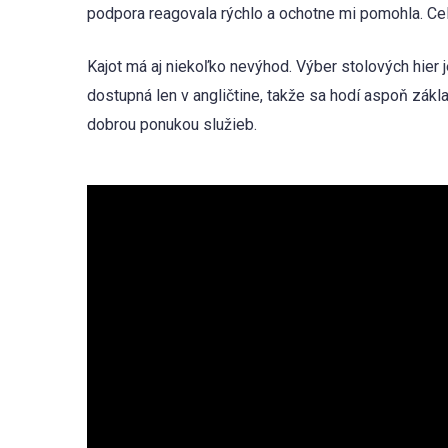
podpora reagovala rýchlo a ochotne mi pomohla. Ce
Kajot má aj niekoľko nevýhod. Výber stolových hier 
dostupná len v angličtine, takže sa hodí aspoň zák
dobrou ponukou služieb.