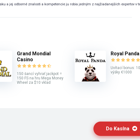
sku a jej odborné znalosti a kompetencie ju robia jedným z najžiadanejších expertov v tej
Grand Mondial
Royal Panda
Casino
Uvítací bonus: 1
výšky €1000
150 šancí vyhrať jackpot =
150 FS na hru Mega Money
Wheel za $10 vklad
Do Kasína