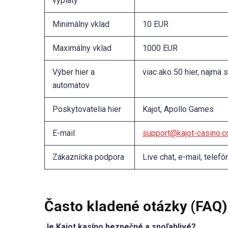
výplaty
Minimálny vklad
10 EUR
Maximálny vklad
1000 EUR
Výber hier a
viac ako 50 hier, najmä s
automatov
Poskytovatelia hier
Kajot, Apollo Games
E-mail
support@kajot-casino.
Zákaznícka podpora
Live chat, e-mail, telefó
Často kladené otázky (FAQ)
Je Kajot kasíno bezpečné a spoľahlivé?