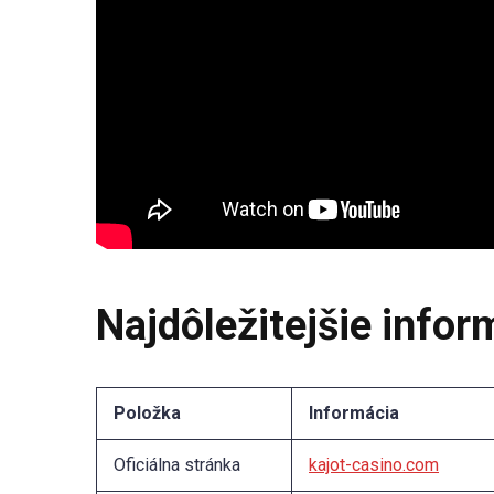
Najdôležitejšie infor
Položka
Informácia
Oficiálna stránka
kajot-casino.com