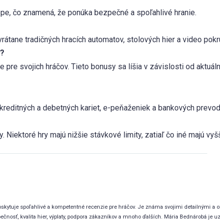
rópe, čo znamená, že ponúka bezpečné a spoľahlivé hranie.
vrátane tradičných hracích automatov, stolových hier a video pokr
e?
pre svojich hráčov. Tieto bonusy sa líšia v závislosti od aktuáln
 kreditných a debetných kariet, e-peňaženiek a bankových prevod
y. Niektoré hry majú nižšie stávkové limity, zatiaľ čo iné majú vyšš
skytuje spoľahlivé a kompetentné recenzie pre hráčov. Je známa svojimi detailnými a o
ečnosť, kvalita hier, výplaty, podpora zákazníkov a mnoho ďalších. Mária Bednárobá je 