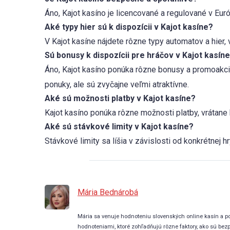
Áno, Kajot kasíno je licencované a regulované v Eu
Aké typy hier sú k dispozícii v Kajot kasíne?
V Kajot kasíne nájdete rôzne typy automatov a hier, 
Sú bonusy k dispozícii pre hráčov v Kajot kasín
Áno, Kajot kasíno ponúka rôzne bonusy a promoakcie 
ponuky, ale sú zvyčajne veľmi atraktívne.
Aké sú možnosti platby v Kajot kasíne?
Kajot kasíno ponúka rôzne možnosti platby, vrátane
Aké sú stávkové limity v Kajot kasíne?
Stávkové limity sa líšia v závislosti od konkrétnej hr
Mária Bednárobá
Mária sa venuje hodnoteniu slovenských online kasín a po
hodnoteniami, ktoré zohľadňujú rôzne faktory, ako sú bezp