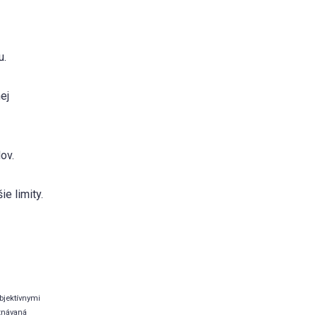
u.
ej
ov.
ie limity.
bjektívnymi
uznávaná