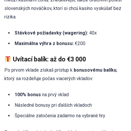
slovenských nováčikov, ktorí si chcú kasíno vyskúšať bez
rizika.
Stávkové požiadavky (wagering):
40x
Maximálna výhra z bonusu:
€200
Uvítací balík: až do €3 000
Po prvom vklade získaš prístup k
bonusovému balíku
,
ktorý sa rozdeľuje počas viacerých vkladov:
100% bonus
na prvý vklad
Následné bonusy pri ďalších vkladoch
Špeciálne zatočenia zadarmo na vybrané hry