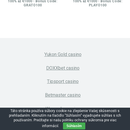
100% až €1000 - Bonus Code:
100% až €1000 - Bonus Code:
GRATO100
PLAYO100
Yukon Gold casino
DOXXbet casino
Tipsport casino
Betmaster casino
Wazamba casino
Táto stránka používa súbory cookie na zlepšenie Vašej skúsenosti s
Captain Cooks casino
prehliadaním. Kliknutím na tlačidlo "Súhlasím" vyjadrujete súhlas s ich
používaním. Prečítajte si našu politiku ochrany súkromia pre viac
informácií.
Súhlasím
Fortune Clock casino