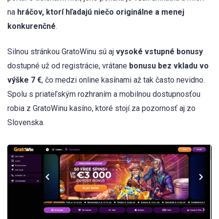
na
hráčov, ktorí hľadajú niečo originálne a menej
konkurenčné
.
Silnou stránkou GratoWinu sú aj
vysoké vstupné bonusy
dostupné už od registrácie, vrátane
bonusu bez vkladu vo
výške 7 €
, čo medzi online kasínami až tak často nevidno.
Spolu s priateľským rozhraním a mobilnou dostupnosťou
robia z GratoWinu kasíno, ktoré stojí za pozornosť aj zo
Slovenska.