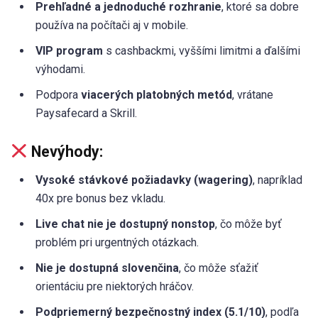
Prehľadné a jednoduché rozhranie
, ktoré sa dobre
používa na počítači aj v mobile.
VIP program
s cashbackmi, vyššími limitmi a ďalšími
výhodami.
Podpora
viacerých platobných metód
, vrátane
Paysafecard a Skrill.
Nevýhody:
Vysoké stávkové požiadavky (wagering)
, napríklad
40x pre bonus bez vkladu.
Live chat nie je dostupný nonstop
, čo môže byť
problém pri urgentných otázkach.
Nie je dostupná slovenčina
, čo môže sťažiť
orientáciu pre niektorých hráčov.
Podpriemerný bezpečnostný index (5.1/10)
, podľa