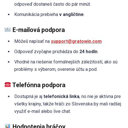
odpoveď dostaneš často do pár minút.
Komunikácia prebieha
v angličtine
.
E-mailová podpora
Môžeš napísať na
support@gratowin.com
Odpoveď zvyčajne prichádza do
24 hodín
.
Vhodné na riešenie formálnejších záležitostí, ako sú
problémy s výberom, overenie účtu a pod.
Telefónna podpora
Dostupná je aj
telefonická linka
, no nie je aktívna pre
všetky krajiny, takže hráči zo Slovenska by mali radšej
využiť e-mail alebo live chat.
Hodnotenia hráčov