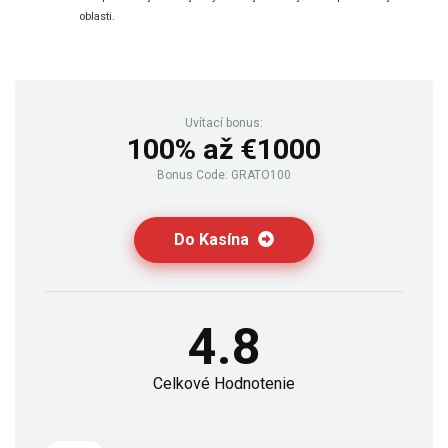
oblasti.
Uvítací bonus:
100% až €1000
Bonus Code: GRATO100
Do Kasína
4.8
Celkové Hodnotenie