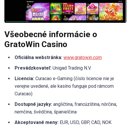
Všeobecné informácie o
GratoWin Casino
Oficiálna webstránka:
www.gratowin.com
Prevádzkovateľ:
Unigad Trading N.V.
Licencia:
Curacao e-Gaming (číslo licencie nie je
verejne uvedené, ale kasíno funguje pod rámcom
Curacao)
Dostupné jazyky:
angličtina, francúzština, nórčina,
nemčina, švédčina, španielčina
Akceptované meny:
EUR, USD, GBP, CAD, NOK