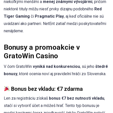
niekoľkými menšími a
menej známymi vývojármi
, pričom
niektoré tituly môžu niesť prvky dizajnu podobného
Red
Tiger Gaming
či
Pragmatic Play
, aj keď oficiálne nie sú
uvádzaní ako partneri. NetEnt zatiaľ medzi poskytovateľmi
nenájdeme.
Bonusy a promoakcie v
GratoWin Casino
V čom GratoWin
vyniká nad konkurenciou
, sú jeho
štedré
bonusy
, ktoré ocenia noví aj pravidelní hráči zo Slovenska.
Bonus bez vkladu: €7 zdarma
Len za registráciu získaš
bonus €7 bez nutnosti vkladu
,
stačí si vytvoriť účet a môžeš hrať. Tento typ bonusu je
medzi kasínami čoraz zriedkavejší, takže GratoWin poteší