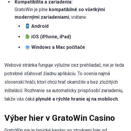
Kompatibilita a zariadenia:
GratoWin je plne
kompatibilné so všetkými
modernými zariadeniami
, vrátane:
Android
iOS (iPhone, iPad)
Windows a Mac počítače
Webová stránka funguje výlučne cez prehliadač, nie je teda
potrebné sťahovať žiadnu aplikáciu. To ocenia najmä
slovenskí hráči, ktorí chcú hrať okamžite a bez zložitých
inštalácií. Rozhranie sa automaticky prispôsobí zariadeniu,
takže vás čaká
plynulé a rýchle hranie aj na mobiloch
.
Výber hier v GratoWin Casino
GratoWin nie je typické kasíno so stovkami hier od