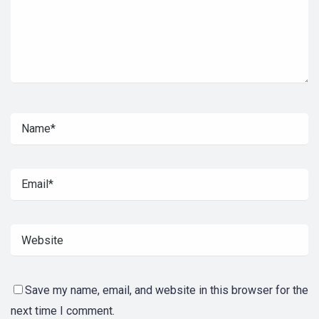
Save my name, email, and website in this browser for the
next time I comment.