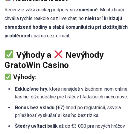
Recenzie zákazníckej podpory sú
zmiešané
. Mnohí hráči
chvália rýchle reakcie cez live chat, no
niektorí kritizujú
obmedzené hodiny a slabú komunikáciu pri zložitejších
problémoch
, najmä cez e-mail.
Výhody a
Nevýhody
GratoWin Casino
Výhody:
Exkluzívne hry
, ktoré nenájdeš v žiadnom inom online
kasíne, čiže ideálne pre hráčov hľadajúcich niečo nové.
Bonus bez vkladu (€7)
hneď po registrácii, skvelá
príležitosť vyskúšať si kasíno bez rizika.
Štedrý uvítací balík
až do €3 000 pre nových hráčov.