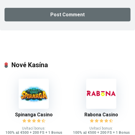
Nové Kasína
Spinanga Casino
Rabona Casino
Uvítací bonus:
Uvítací bonus:
100% až €500 + 200 FS + 1 Bonus
100% až €500 + 200 FS + 1 Bonus