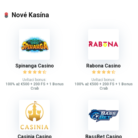
Nové Kasína
Spinanga Casino
Rabona Casino
Uvítací bonus:
Uvítací bonus:
100% až €500 + 200 FS + 1 Bonus
100% až €500 + 200 FS + 1 Bonus
Crab
Crab
Casinia Casino
BassBet Casino