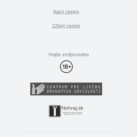
Kajot casino
22bet casino
Hrajte zodpovedne