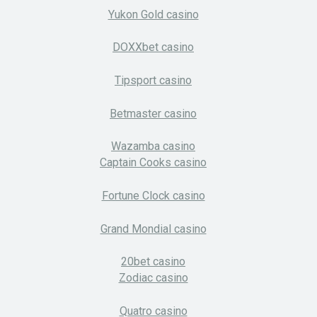
Yukon Gold casino
DOXXbet casino
Tipsport casino
Betmaster casino
Wazamba casino
Captain Cooks casino
Fortune Clock casino
Grand Mondial casino
20bet casino
Zodiac casino
Quatro casino