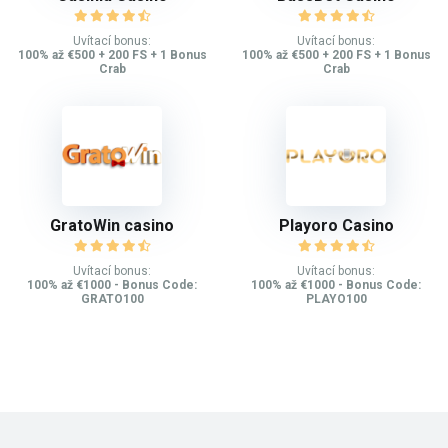
Uvítací bonus:
Uvítací bonus:
100% až €500 + 200 FS + 1 Bonus
100% až €500 + 200 FS + 1 Bonus
Crab
Crab
GratoWin casino
Playoro Casino
Uvítací bonus:
Uvítací bonus:
100% až €1000 - Bonus Code:
100% až €1000 - Bonus Code:
GRATO100
PLAYO100