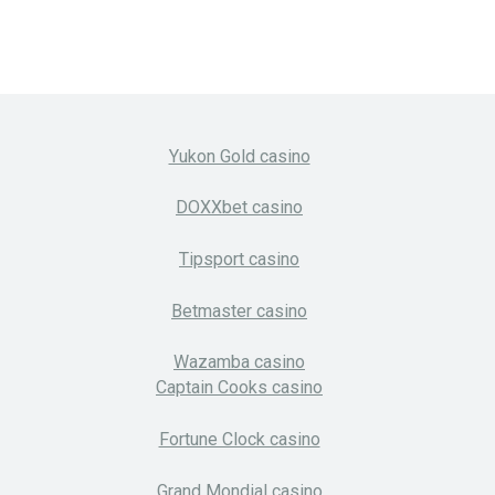
Yukon Gold casino
DOXXbet casino
Tipsport casino
Betmaster casino
Wazamba casino
Captain Cooks casino
Fortune Clock casino
Grand Mondial casino