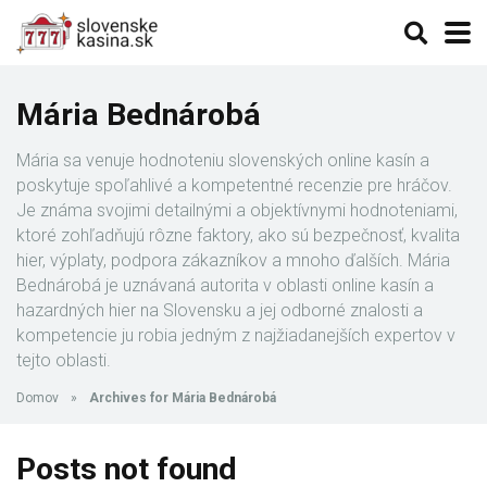
Mária Bednárobá
Mária sa venuje hodnoteniu slovenských online kasín a
poskytuje spoľahlivé a kompetentné recenzie pre hráčov.
Je známa svojimi detailnými a objektívnymi hodnoteniami,
ktoré zohľadňujú rôzne faktory, ako sú bezpečnosť, kvalita
hier, výplaty, podpora zákazníkov a mnoho ďalších. Mária
Bednárobá je uznávaná autorita v oblasti online kasín a
hazardných hier na Slovensku a jej odborné znalosti a
kompetencie ju robia jedným z najžiadanejších expertov v
tejto oblasti.
Domov
»
Archives for Mária Bednárobá
Posts not found