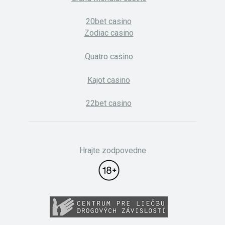
20bet casino
Zodiac casino
Quatro casino
Kajot casino
22bet casino
Hrajte zodpovedne