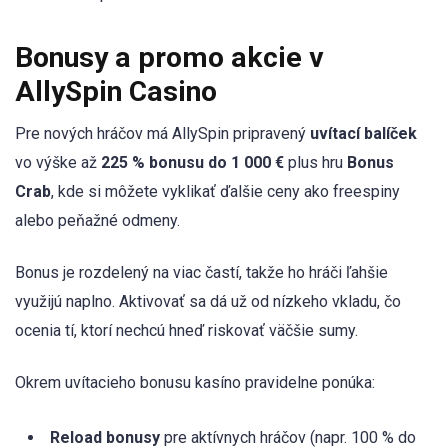
Bonusy a promo akcie v
AllySpin Casino
Pre nových hráčov má AllySpin pripravený
uvítací balíček
vo výške až
225 % bonusu do 1 000 €
plus hru
Bonus
Crab
, kde si môžete vyklikať ďalšie ceny ako freespiny
alebo peňažné odmeny.
Bonus je rozdelený na viac častí, takže ho hráči ľahšie
využijú naplno. Aktivovať sa dá už od nízkeho vkladu, čo
ocenia tí, ktorí nechcú hneď riskovať väčšie sumy.
Okrem uvítacieho bonusu kasíno pravidelne ponúka:
Reload bonusy
pre aktívnych hráčov (napr. 100 % do