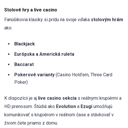
Stolové hry a live casino
Fanúšikovia klasiky si prídu na svoje vďaka
stolovým hrám
ako:
Blackjack
Európska a Americká ruleta
Baccarat
Pokerové varianty
(Casino Hold’em, Three Card
Poker)
K dispozícii je aj
live casino sekcia
s reálnymi krupiérmi a
HD prenosom. Štúdiá ako
Evolution
a
Ezugi
umožňujú
komunikovať s krupiérom v reálnom čase a stávkovať v
živom čete priamo z domu.