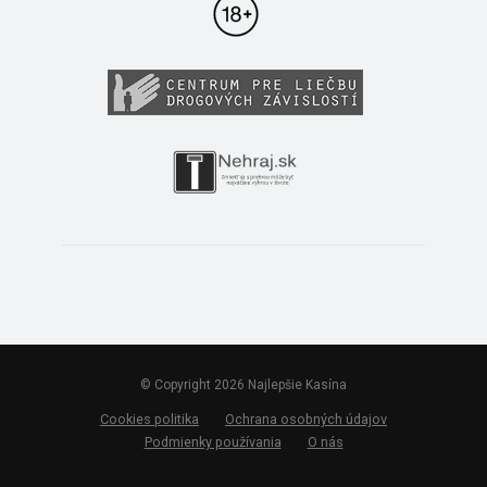
© Copyright 2026 Najlepšie Kasína
Cookies politika
Ochrana osobných údajov
Podmienky používania
O nás