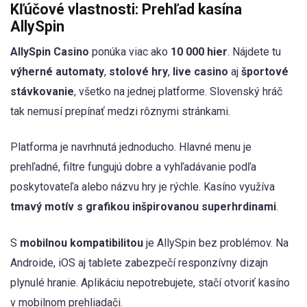
Kľúčové vlastnosti: Prehľad kasína
AllySpin
AllySpin Casino
ponúka viac ako
10 000 hier
. Nájdete tu
výherné automaty
,
stolové hry
,
live casino
aj
športové
stávkovanie
, všetko na jednej platforme. Slovenský hráč
tak nemusí prepínať medzi rôznymi stránkami.
Platforma je navrhnutá jednoducho. Hlavné menu je
prehľadné, filtre fungujú dobre a vyhľadávanie podľa
poskytovateľa alebo názvu hry je rýchle. Kasíno využíva
tmavý motív s grafikou inšpirovanou superhrdinami
.
S
mobilnou kompatibilitou
je AllySpin bez problémov. Na
Androide, iOS aj tablete zabezpečí responzívny dizajn
plynulé hranie. Aplikáciu nepotrebujete, stačí otvoriť kasíno
v mobilnom prehliadači.