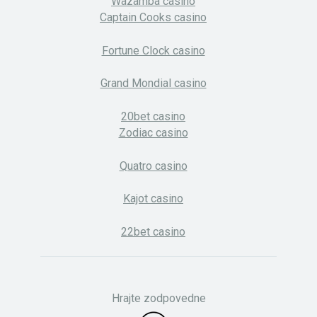
Wazamba casino
Captain Cooks casino
Fortune Clock casino
Grand Mondial casino
20bet casino
Zodiac casino
Quatro casino
Kajot casino
22bet casino
Hrajte zodpovedne