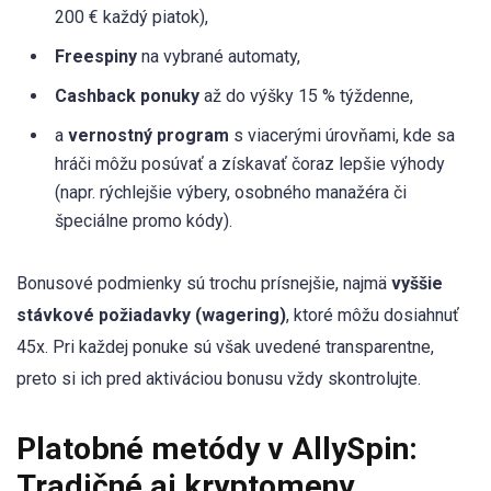
200 € každý piatok),
Freespiny
na vybrané automaty,
Cashback ponuky
až do výšky 15 % týždenne,
a
vernostný program
s viacerými úrovňami, kde sa
hráči môžu posúvať a získavať čoraz lepšie výhody
(napr. rýchlejšie výbery, osobného manažéra či
špeciálne promo kódy).
Bonusové podmienky sú trochu prísnejšie, najmä
vyššie
stávkové požiadavky (wagering)
, ktoré môžu dosiahnuť
45x. Pri každej ponuke sú však uvedené transparentne,
preto si ich pred aktiváciou bonusu vždy skontrolujte.
Platobné metódy v AllySpin:
Tradičné aj kryptomeny