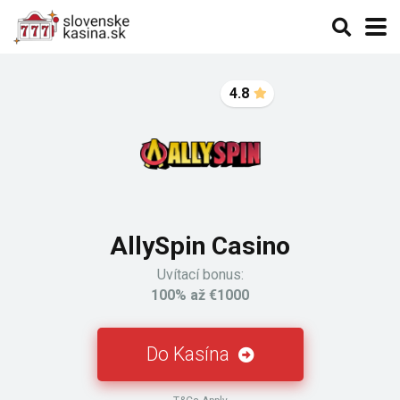
4.8
AllySpin Casino
Uvítací bonus:
100% až €1000
Do Kasína