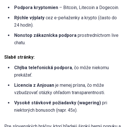
Podpora kryptomien
– Bitcoin, Litecoin a Dogecoin.
Rýchle výplaty
cez e-peňaženky a krypto (často do
24 hodín).
Nonstop zákaznícka podpora
prostredníctvom live
chatu.
Slabé stránky:
Chýba telefonická podpora
, čo môže niekomu
prekážať.
Licencia z Anjouan
je menej prísna, čo môže
vzbudzovať otázky ohľadom transparentnosti.
Vysoké stávkové požiadavky (wagering)
pri
niektorých bonusoch (napr. 45x).
Pre slovenských hráčov, ktorí hľadajú širokú hernú ponuku a