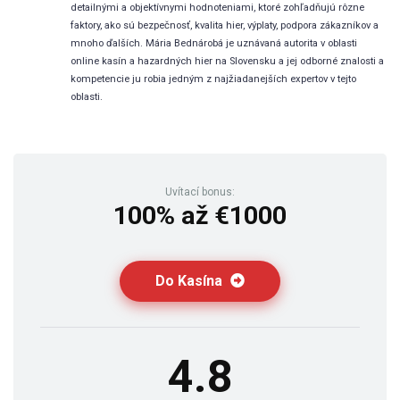
detailnými a objektívnymi hodnoteniami, ktoré zohľadňujú rôzne
faktory, ako sú bezpečnosť, kvalita hier, výplaty, podpora zákazníkov a
mnoho ďalších. Mária Bednárobá je uznávaná autorita v oblasti
online kasín a hazardných hier na Slovensku a jej odborné znalosti a
kompetencie ju robia jedným z najžiadanejších expertov v tejto
oblasti.
Uvítací bonus:
100% až €1000
Do Kasína
4.8