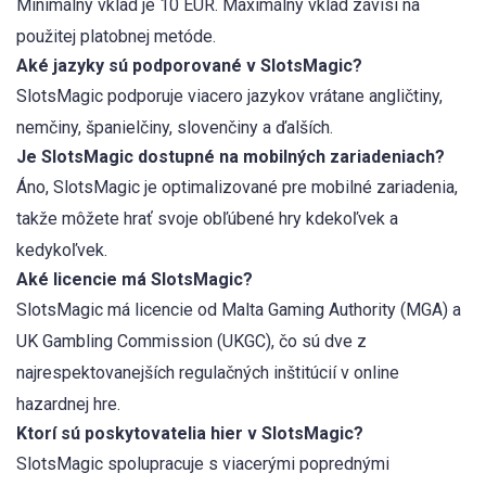
Minimálny vklad je 10 EUR. Maximálny vklad závisí na
použitej platobnej metóde.
Aké jazyky sú podporované v SlotsMagic?
SlotsMagic podporuje viacero jazykov vrátane angličtiny,
nemčiny, španielčiny, slovenčiny a ďalších.
Je SlotsMagic dostupné na mobilných zariadeniach?
Áno, SlotsMagic je optimalizované pre mobilné zariadenia,
takže môžete hrať svoje obľúbené hry kdekoľvek a
kedykoľvek.
Aké licencie má SlotsMagic?
SlotsMagic má licencie od Malta Gaming Authority (MGA) a
UK Gambling Commission (UKGC), čo sú dve z
najrespektovanejších regulačných inštitúcií v online
hazardnej hre.
Ktorí sú poskytovatelia hier v SlotsMagic?
SlotsMagic spolupracuje s viacerými poprednými