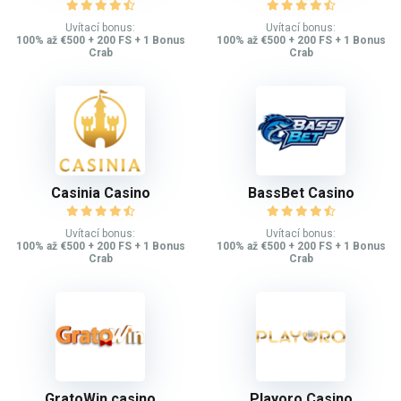
Uvítací bonus:
Uvítací bonus:
100% až €500 + 200 FS + 1 Bonus
100% až €500 + 200 FS + 1 Bonus
Crab
Crab
Casinia Casino
BassBet Casino
Uvítací bonus:
Uvítací bonus:
100% až €500 + 200 FS + 1 Bonus
100% až €500 + 200 FS + 1 Bonus
Crab
Crab
GratoWin casino
Playoro Casino