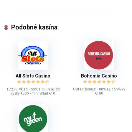
Podobné kasína
All Slots Casino
Bohemia Casino
1./2./3. vklad - bonus 100% až do
Uvítací bonus: 100% až do výšky
výšky €500 - min. vklad €10
€100