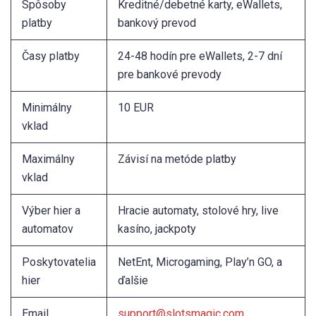
Spôsoby
Kreditné/debetné karty, eWallets,
platby
bankový prevod
Časy platby
24-48 hodín pre eWallets, 2-7 dní
pre bankové prevody
Minimálny
10 EUR
vklad
Maximálny
Závisí na metóde platby
vklad
Výber hier a
Hracie automaty, stolové hry, live
automatov
kasíno, jackpoty
Poskytovatelia
NetEnt, Microgaming, Play’n GO, a
hier
ďalšie
Email
support@slotsmagic.com