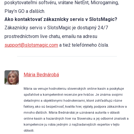
poskytovateľmi softvéru, vrátane NetEnt, Microgaming,
Play’n GO a ďalších.
Ako kontaktovať zákaznícky servis v SlotsMagic?
Zákaznícky servis v SlotsMagic je dostupný 24/7
prostredníctvom live chatu, emailu na adresu
support@slotsmagic.com
a tiež telefónneho čísla.
Mária Bednárobá
Mária sa venuje hodnoteniu slovenských online kasín a poskytuje
spoľahlivé a kompetentné recenzie pre hráčov. Je známa svojimi
detailnými a objektívnymi hodnoteniami, ktoré zohľadňujú rôzne
faktory, ako sú bezpečnosť, kvalita hier, výplaty, podpora zákazníkov a
mnoho ďalších. Mária Bednárobá je uznávaná autorita v oblasti
online kasín a hazardných hier na Slovensku a jej odborné znalosti a
kompetencie ju robia jedným z najžiadanejších expertov v tejto
oblasti.