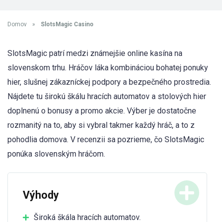
Domov
»
SlotsMagic Casino
SlotsMagic patrí medzi známejšie online kasína na
slovenskom trhu. Hráčov láka kombináciou bohatej ponuky
hier, slušnej zákazníckej podpory a bezpečného prostredia.
Nájdete tu širokú škálu hracích automatov a stolových hier
doplnenú o bonusy a promo akcie. Výber je dostatočne
rozmanitý na to, aby si vybral takmer každý hráč, a to z
pohodlia domova. V recenzii sa pozrieme, čo SlotsMagic
ponúka slovenským hráčom.
Výhody
Široká škála hracích automatov.